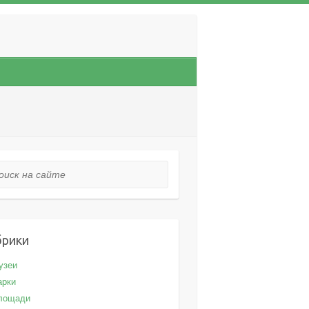
ск на сайте
брики
узеи
арки
лощади