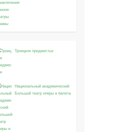
азвлечения
азное
еатры
рамы
Троицкое предместье
Национальный академический
Большой театр оперы и балета