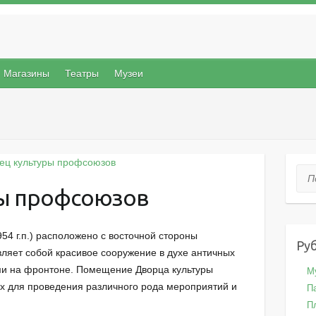
Магазины
Театры
Музеи
Пои
ры профсоюзов
54 г.п.) расположено с восточной стороны
Ру
ляет собой красивое сооружение в духе античных
ми на фронтоне. Помещение Дворца культуры
М
их для проведения различного рода мероприятий и
П
П